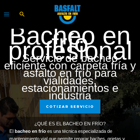
Ir
al
Buscar
contenido
Bacheo en
frío
profesional
Servicio de bacheo
eficiente con carpeta fría y
asfalto en frío para
vialidades,
estacionamientos e
industria
COTIZAR SERVICIO
¿QUÉ ES EL BACHEO EN FRÍO?
El
bacheo en frío
es una técnica especializada de
mantenimiento vial que permite reparar baches, grietas y